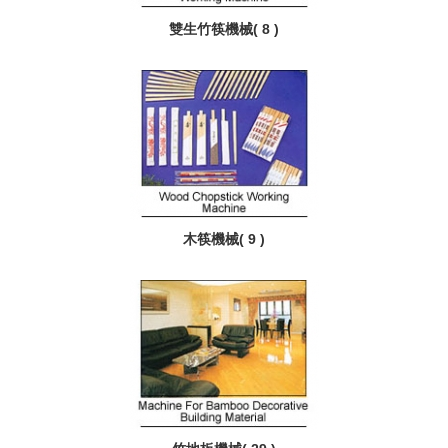
雙生竹筷機械
( 8 )
木筷機械
( 9 )